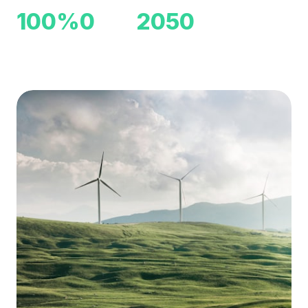
100
%
0
2050
Énergie Verte
Émission CO₂
Objectif Neutralité