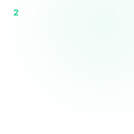
H
2
SOL